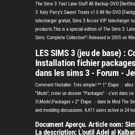
The Sims 3: Fast Lane Stuff All Backup-DVD [NetSho
3: Katy Perry's Sweet Treats v1.0 All No-DVD [Fairl
telecharger gratuit, Sims 3 Acces VIP telecharger to
products.This is a special edition of The Sims 3: La
Sims: Complete Collection”! Released in 2005 on Wind
LES SIMS 3 (jeu de base) : 
Installation fichier packages
dans les sims 3 - Forum - J
Comment l'installer: Très simple! ^^ 1° Étape : - al
"Mods", créer un dossier "Packages" - c'est dans c
3\Mods\Packages » 2° Étape : - dans le Mod The Sims 
and modding discussions. 4,411 users active in 24 hou
Document Aperçu. Article nom: Sims 
La description: L'outil Adel al Kal