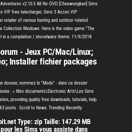
ld Adventures v2.10.5 All No-DVD [Cheewongken] Sims
es VIP free telecharger, Sims 3 Acces VIP
 retailer of various hunting and outdoor-related
ete Collection Windows. Here is the video game “The
set in a compilation / shovelware theme. 11/9/2018
 Forum - Jeux PC/Mac/Linux;
éo; Installer fichier packages
 un dossier, nommez le "Mods" - dans ce dossier
 donne : « Mes documents\Electronic Arts\Les Sims
s, providing quality free downloads, tutorials, help
763 posts . Scroll to News. Trending Recently:
t.net Type: zip Taille: 147.29 MB
e pour les Sims vous assiste dans