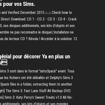
s pour vos Sims.
ine and Verified December 2015 ⌂ ⌂ Check how to
rect Download: CD 1 - CD 2 - CD 3 - CD 4 - Crack
ses disques additionnels, ses kits d'objets et ses
semble ne pas reconnaitre le disqueL'installation ne
s de lecteur CD ? Résolu ! Accéder à la solution. 12
 génial pour décorer Ya en plus un
lqu
Sims 3 sont dans le format "sims3pack" avant. Tous
ue les fichiers ont été déballés et Delphy’s Sims 3
pack files in a folder, extracting them to another
ght] The Sims 3: Fast Lane Stuff All Backup-DVD
] Sims 3: Katy Perry's Sweet Treats v1.0 All No-
s additionnels, ses kits d'objets et ses mondes.