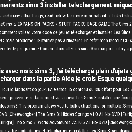
nements sims 3 installer telechargement unique
s and many other things, read below for more information! ⌂ Links Onl
adTheSims ⌂ EXPANSION PACKS / STUFF PACKS BASE GAME The Sims 2 Di
t utiliser votre code de jeu et télécharger et installer Les Sims 3, 
, mais problème : je n'arrive pas à l'installer. En effet mon lecteur CD 
uter le programme Comment installer les sims 3 sur un pc où il n'y a pa
i
cis avec mais sims 3, j'ai téléchargé plein d'ojets
élécharger dans la partie Aide je crois Esque que
Tout le fabricant de jeux, EA Games, le contenu du jeu offert pour Les 
es - peuvent être facilement via lanceur Les Sims 3 installer, une fois q
leesims3 This program allows you to bulk extract one, or multiple .Sims3
-DVD [Cheewongken] The Sims 3: Hidden Springs v1.0 All No-DVD [Fairli
irlight] The Sims 3: World Adventures v2.10.5 All No-DVD [Cheewongken
ser votre code de jeu et télécharger et installer Les Sims 3, ses disque