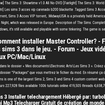
w] The Sims 3: Showtime v1.0 All No-DVD [Fairlight] The Sims 3: Wor
ight] Les sims 3 acces vip carenado b200 blackette .Tagged Sims 3 Acc
rrent, Sims 3 Acces VIP torrent, .MidwayUSA is a privately held American
te Night, which was released in Europe. Description of The Sims: Compl
ows, it's still available and playable with some tinkering. The game is 
Comment installer Master Controller? -
 sims 3 dans le jeu. - Forum - Jeux vid
eux PC/Mac/Linux
lez dans le dossier « Mes documents\Electronic Arts\Les Sims 3 ». Créez
e dossier "Packages" que vous mettrez le fichier du mod. En résumé ça
is one of the largest Sims 2, Sims 3 and Sims 4 custom content website
rs 227,928 files available 1006 tutorials online 419,505 threads 4,658,
3 Installer telechargement Hébergé par: turbobi
bani Mp3 Telecharger Gratuit de création de mond