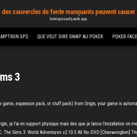
des couvercles de fente manquants peuvent causer
bestspinsanfq.web.app
LAMPTRON SP2
QUE VEUT DIRE SWAP AU POKER
POKER FAC
ims 3
se game, expansion pack, or stuff pack) from Origin, your game is automa
gin, je l'ai en support physique mais des que je lance l'installation on m
 PC. The Sims 3: World Adventures v2.10.5 All No-DVD [Cheewongken] The