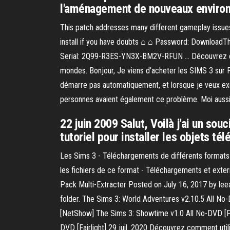
l'aménagement de nouveaux environ
This patch addresses many different gameplay issue
install if you have doubts ⌂ ⌂ Password: Downlo
Serial: 2Q99-R3ES-YN3X-BM2V-RFUN … Découvrez commen
mondes. Bonjour, Je viens d'acheter les SIMS 3 sur PC
démarre pas automatiquement, et lorsque je veux exéc
personnes avaient également ce problème. Moi auss
22 juin 2009 Salut, Voilà j'ai un sou
tutoriel pour installer les objets t
Les Sims 3 - Téléchargements de différents formats 
les fichiers de ce format - Téléchargements et extern
Pack Multi-Extracter Posted on July 16, 2017 by leea
folder. The Sims 3: World Adventures v2.10.5 All No
[NetShow] The Sims 3: Showtime v1.0 All No-DVD [Fa
DVD [Fairlight] 29 juil. 2020 Découvrez comment utili