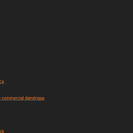
 ca
re commercial damérique
ack