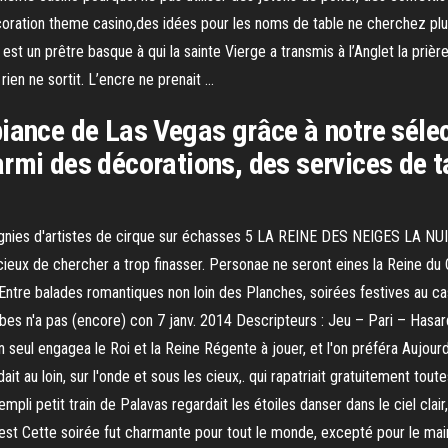
ecoration theme casino,des idées pour les noms de table ne cherchez plus
 un prêtre basque à qui la sainte Vierge a transmis à l’Anglet la prière
rien ne sortit. L’encre ne prenait …
iance de Las Vegas grâce à notre sélect
rmi des décorations, des services de t
gnies d'artistes de cirque sur échasses 5 LA REINE DES NEIGES LA NUIT 
eux de chercher a trop finasser. Personae ne seront eines la Reine du 
ntre balades romantiques non loin des Planches, soirées festives au casi
araïbes n'a pas (encore) con 7 janv. 2014 Descripteurs : Jeu – Pari – Ha
son seul engagea le Roi et la Reine Régente à jouer, et l'on préféra Aujo
t au loin, sur l'onde et sous les cieux,. qui rapatriait gratuitement toutes
pli petit train de Palavas regardait les étoiles danser dans le ciel clai
st Cette soirée fut charmante pour tout le monde, excepté pour le maire