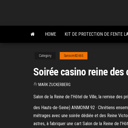
Skip
to
the
content
HOME
KIT DE PROTECTION DE FENTE 
Category
Sansom82465
Soirée casino reine des 
By
MARK ZUCKERBERG
Salon de la Reine de l'Hôtel de Ville, la remise des p
des Hauts-de-Seine) ANMONM 92 · Chrétiens ensemble
métrages avec une soirée dédiée et des Reine Victori
astres, à fabriquer une cart Salon de la Reine de l'Hô