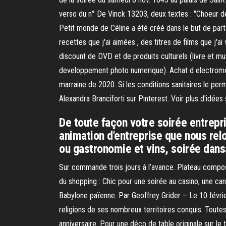
verso du n° De Vinck 13203, deux textes : "Choeur de
Petit monde de Céline a été créé dans le but de parta
recettes que j'ai aimées , des titres de films que j'ai
discount de DVD et de produits culturels (livre et m
developpement photo numerique). Achat d electrome
marraine de 2020. Si les conditions sanitaires le p
Alexandra Branciforti sur Pinterest. Voir plus d'idé
De toute façon votre soirée entrepris
animation d'entreprise que nous relo
ou gastronomie et vins, soirée dansa
Sur commande trois jours à l’avance. Plateau composé 
du shopping : Chic pour une soirée au casino, une cand
Babylone païenne. Par Geoffrey Grider – Le 10 févrie
religions de ses nombreux territoires conquis. Tout
anniversaire. Pour une déco de table originale sur l