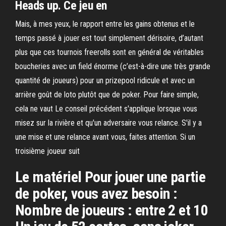
Heads up. Ce jeu en
Mais, à mes yeux, le rapport entre les gains obtenus et le
temps passé à jouer est tout simplement dérisoire, d’autant
plus que ces tournois freerolls sont en général de véritables
boucheries avec un field énorme (c’est-à-dire une très grande
quantité de joueurs) pour un prizepool ridicule et avec un
arrière goût de loto plutôt que de poker. Pour faire simple,
cela ne vaut Le conseil précédent s'applique lorsque vous
misez sur la rivière et qu'un adversaire vous relance. S'il y a
une mise et une relance avant vous, faites attention. Si un
troisième joueur suit
Le matériel Pour jouer une partie
de poker, vous avez besoin :
Nombre de joueurs : entre 2 et 10