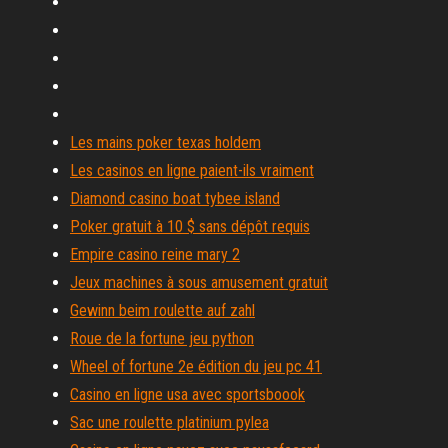
Les mains poker texas holdem
Les casinos en ligne paient-ils vraiment
Diamond casino boat tybee island
Poker gratuit à 10 $ sans dépôt requis
Empire casino reine mary 2
Jeux machines à sous amusement gratuit
Gewinn beim roulette auf zahl
Roue de la fortune jeu python
Wheel of fortune 2e édition du jeu pc 41
Casino en ligne usa avec sportsboook
Sac une roulette platinium pylea