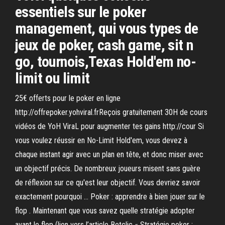
essentiels sur le poker
management, qui vous types de
jeux de poker, cash game, sit n
go, tournois,Texas Hold'em no-
limit ou limit
25€ offerts pour le poker en ligne
http://offrepoker.yohviral.frReçois gratuitement 30H de cours
vidéos de YoH ViraL pour augmenter tes gains http://cour Si
vous voulez réussir en No-Limit Hold'em, vous devez à
chaque instant agir avec un plan en tête, et donc miser avec
un objectif précis. De nombreux joueurs misent sans guère
de réflexion sur ce qu'est leur objectif. Vous devriez savoir
exactement pourquoi … Poker : apprendre à bien jouer sur le
flop . Maintenant que vous savez quelle stratégie adopter
avant le flop (lien vers l’article Betclic « Stratégie poker :