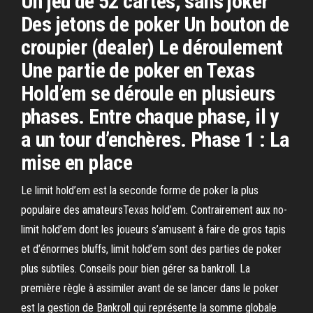
Un jeu de 52 cartes, sans joker
Des jetons de poker Un bouton de
croupier (dealer) Le déroulement
Une partie de poker en Texas
Hold’em se déroule en plusieurs
phases. Entre chaque phase, il y
a un tour d’enchères. Phase 1 : La
mise en place
Le limit hold’em est la seconde forme de poker la plus
populaire des amateursTexas hold’em. Contrairement aux no-
limit hold’em dont les joueurs s’amusent à faire de gros tapis
et d’énormes bluffs, limit hold’em sont des parties de poker
plus subtiles. Conseils pour bien gérer sa bankroll. La
première règle à assimiler avant de se lancer dans le poker
est la gestion de Bankroll qui représente la somme globale