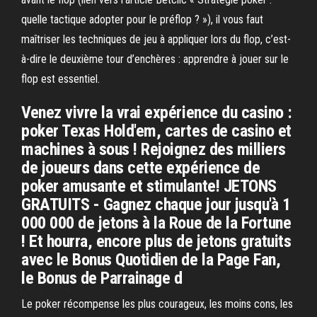
quelle tactique adopter pour le préflop ? »), il vous faut
maîtriser les techniques de jeu à appliquer lors du flop, c’est-
à-dire le deuxième tour d’enchères : apprendre à jouer sur le
flop est essentiel.
Venez vivre la vrai expérience du casino :
poker Texas Hold'em, cartes de casino et
machines à sous ! Rejoignez des milliers
de joueurs dans cette expérience de
poker amusante et stimulante! JETONS
GRATUITS - Gagnez chaque jour jusqu'à 1
000 000 de jetons à la Roue de la Fortune
! Et hourra, encore plus de jetons gratuits
avec le Bonus Quotidien de la Page Fan,
le Bonus de Parrainage d
Le poker récompense les plus courageux, les moins cons, les