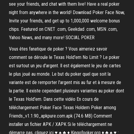
see your friends, and chat with them live! Have a real poker
night from anywhere in the world! Download Poker Face Now,
Invite your friends, and get up to 1,000,000 welcome bonus
chips. Featured on CNET .com, Geekdad .com, MSN .com,
Yahoo News, and many more! SOCIAL POKER
Vous êtes fanatique de poker ? Vous aimeriez savoir
comment se déroule le Texas Hold'em No Limit ? Le poker
est surtout un jeu d'argent. Il est également le jeu de cartes
le plus joué au monde. Le but du poker quel que soit la
variante est de remporter l'argent mis au fur et à mesure de
la partie. Il existe cependant plusieurs variantes au poker dont
le Texas Hold'em. Dans cette vidéo En cours de
téléchargement Poker Face Texas Holdem‏ Poker among
Friends_v1.1.90_apkpure.com.apk (74.6 MB) Comment
installer un fichier APK / XAPK Si le téléchargement ne
démarre pas, cliquez ici ♥ ♠ ♣ ♦ Kingofpoker.org ♦ ♣ ♠ ♥ :